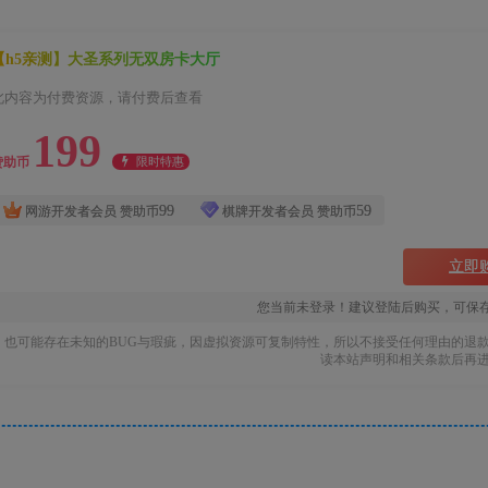
【h5亲测】大圣系列无双房卡大厅
此内容为付费资源，请付费后查看
199
限时特惠
赞助币
99
59
网游开发者会员
赞助币
棋牌开发者会员
赞助币
立即
您当前未登录！建议登陆后购买，可保
也可能存在未知的BUG与瑕疵，因虚拟资源可复制特性，所以不接受任何理由的退
读本站声明和相关条款后再