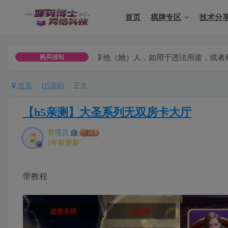
首页
棋牌专区
技术分
以及分享他（她）人，如用于违法用途，或者商业用途，一律用于者
购买须知
首页
H5源码
正文
【h5亲测】大圣系列无双房卡大厅
管理员
1年前更新
带教程