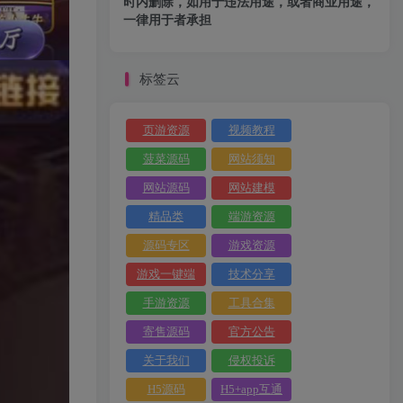
时内删除，如用于违法用途，或者商业用途，
一律用于者承担
标签云
页游资源
视频教程
菠菜源码
网站须知
网站源码
网站建模
精品类
端游资源
源码专区
游戏资源
游戏一键端
技术分享
手游资源
工具合集
寄售源码
官方公告
关于我们
侵权投诉
H5源码
H5+app互通