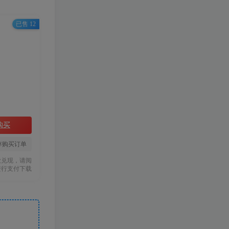
已售 12
购买
存购买订单
款兑现，请阅
进行支付下载