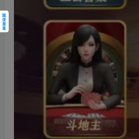
随
便
看
看