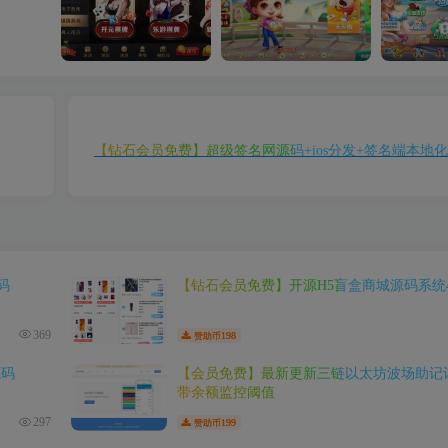
【注册会员免费】视讯APP平台完整版
【钻石会员免费】最新更新七星娱乐六地方玩法源码 200个子游戏
【钻石会员免费】超级签名网源码+ios分发+签名端本地
码
【钻石会员免费】开源H5盲盒商城源码系统4
369
198
赞助币
源码
【会员免费】最新更新三链以太坊波场助记
带余额监控阈值
297
199
赞助币