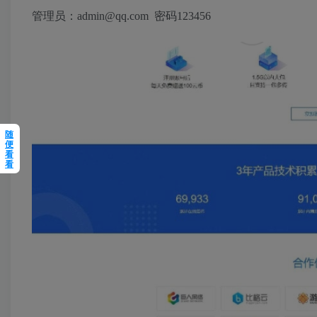
管理员：admin@qq.com 密码123456
随
便
看
看