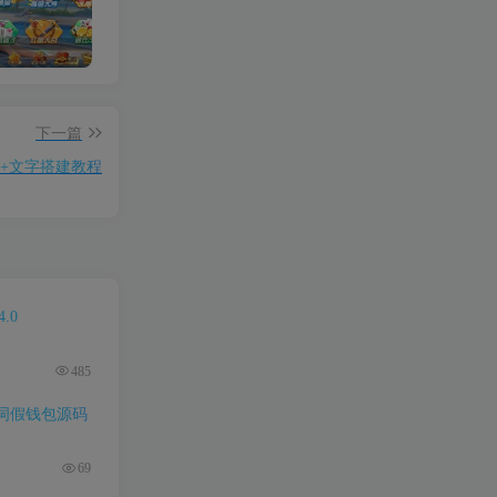
【限时至尊免费】新产品乐搏互娱
【钻石会员免费】（H5+APP）红88棋牌平台
【钻石会员免费】万人欢乐牛牛完整源码 CC支付+搭建简单
下一篇
化+文字搭建教程
.0
485
词假钱包源码
69