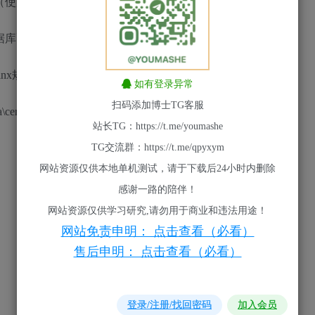
证书（使用宝塔）
\system\config.inc.php
static\pack\Rewrite
如有登录异常
扫码添加博士TG客服
ert目录下的server证书配置文件，
站长TG：https://t.me/youmashe
TG交流群：https://t.me/qpyxym
网站资源仅供本地单机测试，请于下载后24小时内删除
感谢一路的陪伴！
网站资源仅供学习研究,请勿用于商业和违法用途！
网站免责申明： 点击查看（必看）
售后申明： 点击查看（必看）
登录/注册/找回密码
加入会员