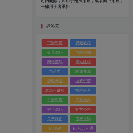
时内删除，如用于违法用途，或者商业用途，
一律用于者承担
标签云
页游资源
视频教程
菠菜源码
网站须知
网站源码
网站建模
精品类
端游资源
源码专区
游戏资源
游戏一键端
技术分享
手游资源
工具合集
寄售源码
官方公告
关于我们
侵权投诉
H5源码
H5+app互通