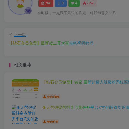
784
0
4
77W+
有时候，一点微不足道的肯定，对我却意义非凡
上一篇
【钻石会员免费】最新款二开大富带搭视频教程
相关推荐
【钻石会员免费】独家 最新超级人脉爆粉系统源
198
赞助币
众人帮蚂蚁帮抖金点赞任务平台Z支付版修复版
48
赞助币