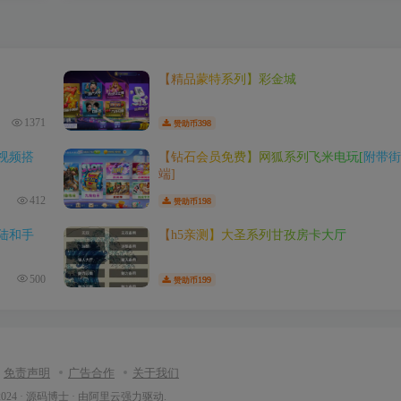
【精品蒙特系列】彩金城
1371
398
赞助币
视频搭
【钻石会员免费】网狐系列飞米电玩[附带街
端]
412
198
赞助币
陆和手
【h5亲测】大圣系列甘孜房卡大厅
500
199
赞助币
免责声明
广告合作
关于我们
2024 ·
源码博士
· 由
阿里云
强力驱动.