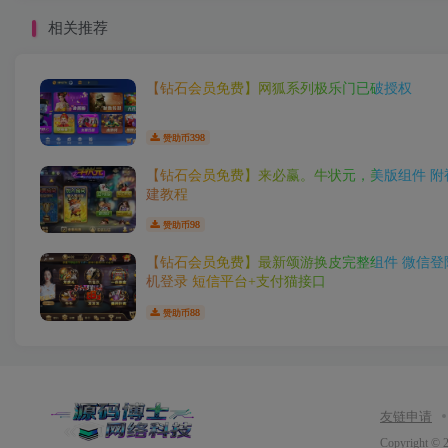
相关推荐
【钻石会员免费】网狐系列极乐门已破授权
398
赞助币
【钻石会员免费】来必赢。牛状元，美版组件 附
建教程
98
赞助币
【钻石会员免费】最新颂游换皮完整组件 微信登
机登录 短信平台+支付猫接口
88
赞助币
友链申请
Copyright © 