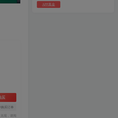
APP真金
购买
存购买订单
款兑现，请阅