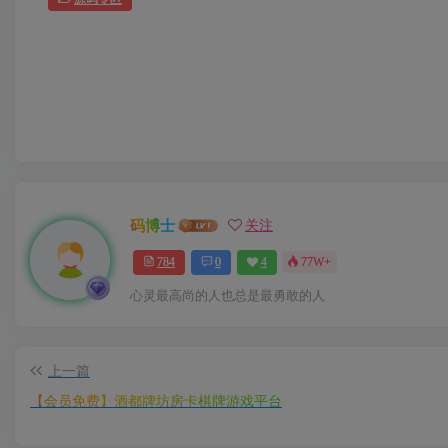
码博士
关注
784
0
4
77W+
心灵最高尚的人也总是最勇敢的人
上一篇
【会员免费】酒都牌坊房卡棋牌游戏平台