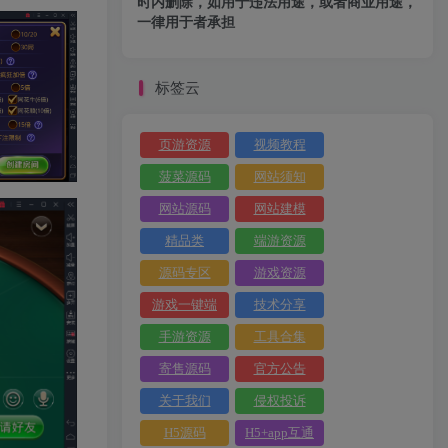
时内删除，如用于违法用途，或者商业用途，
一律用于者承担
标签云
页游资源
视频教程
菠菜源码
网站须知
网站源码
网站建模
精品类
端游资源
源码专区
游戏资源
游戏一键端
技术分享
手游资源
工具合集
寄售源码
官方公告
关于我们
侵权投诉
H5源码
H5+app互通