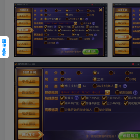
随
便
看
看