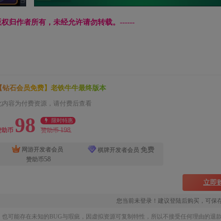
文章版权归作者所有，未经允许请勿转载。------
【钻石会员免费】老铁牛牛最终版本
此内容为付费资源，请付费后查看
98
限时特惠
198
赞助币
赞助币
免费
网游开发者会员
棋牌开发者会员
58
赞助币
立即
您当前未登录！建议登陆后购买，可保
也可能存在未知的BUG与瑕疵，因虚拟资源可复制特性，所以不接受任何理由的退