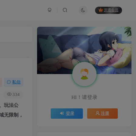
开通会员
私信
334
HI！请登录
、玩法公
登录
注册
域无限制，