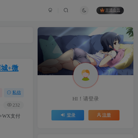
开通会员
商城+微
私信
HI！请登录
232
登录
注册
+WX支付