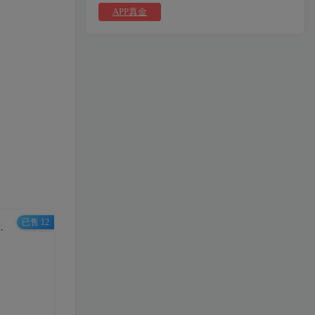
APP真金
已售 12
城+微分销+拍卖+微信支付宝支付+80多个插件，附二开教程