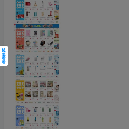
随
便
看
看