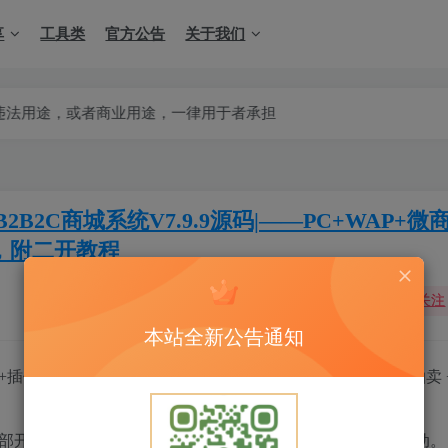
享
工具类
官方公告
关于我们
或者商业用途，一律用于者承担
C商城系统V7.9.9源码|——PC+WAP+微
，附二开教程
关注
本站全新公告通知
插件——PC端+手机端+微商城+微分销+拼团+供求+秒杀+拍卖 
0%全部开放，还附带有二次开发视频教程，懂技术的可以任意改动。