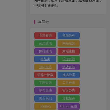
时内删除，如用于违法用途，或者商业用途，
一律用于者承担
标签云
页游资源
视频教程
菠菜源码
网站须知
网站源码
网站建模
精品类
端游资源
源码专区
游戏资源
游戏一键端
技术分享
手游资源
工具合集
寄售源码
官方公告
关于我们
侵权投诉
H5源码
H5+app互通