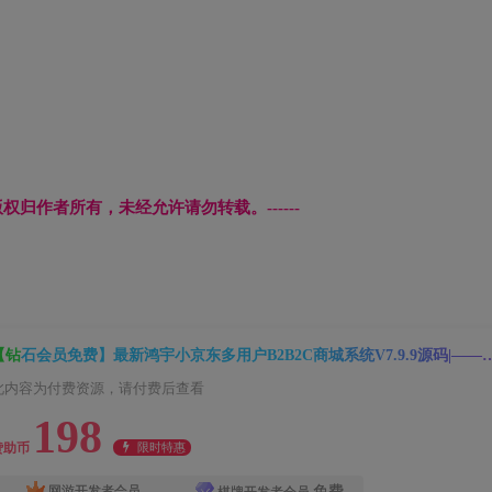
文章版权归作者所有，未经允许请勿转载。------
【钻石会员免费】最新鸿宇小京东多用户B2B2C商城系统V7.9.9源码|——PC+WAP+微商
此内容为付费资源，请付费后查看
198
限时特惠
赞助币
免费
网游开发者会员