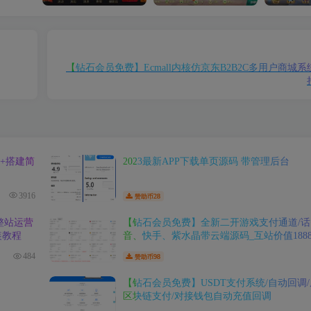
【钻石会员免费】Ecmall内核仿京东B2B2C多用户商城
+搭建简
2023最新APP下载单页源码 带管理后台
3916
28
赞助币
整站运营
【钻石会员免费】全新二开游戏支付通道/话
装教程
音、快手、紫水晶带云端源码_互站价值188
484
98
赞助币
【钻石会员免费】USDT支付系统/自动回调/
区块链支付/对接钱包自动充值回调