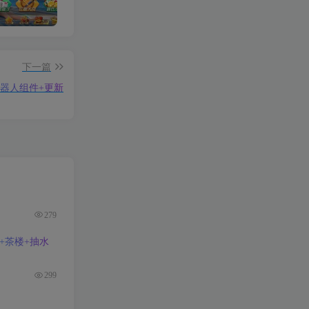
【限时至尊免费】新产品乐搏互娱
【钻石会员免费】（H5+APP）红88棋牌平台
【钻石会员免费】万人欢乐牛牛完整源码 CC支付+搭建简单
下一篇
器人组件+更新
279
+茶楼+抽水
299