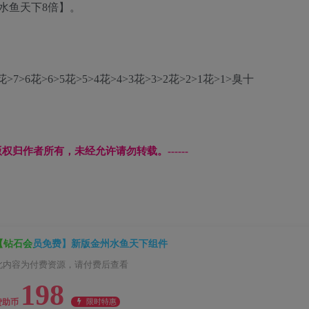
水鱼天下8倍】。
>6花>6>5花>5>4花>4>3花>3>2花>2>1花>1>臭十
文章版权归作者所有，未经允许请勿转载。------
【钻石会员免费】新版金州水鱼天下组件
此内容为付费资源，请付费后查看
198
限时特惠
赞助币