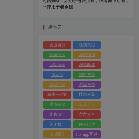
时内删除，如用于违法用途，或者商业用途，
一律用于者承担
标签云
页游资源
视频教程
菠菜源码
网站须知
网站源码
网站建模
精品类
端游资源
源码专区
游戏资源
游戏一键端
技术分享
手游资源
工具合集
寄售源码
官方公告
关于我们
侵权投诉
H5源码
H5+app互通