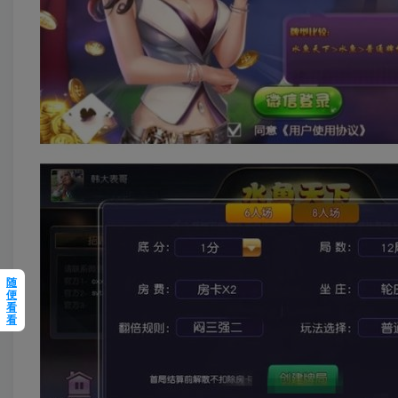
随
便
看
看