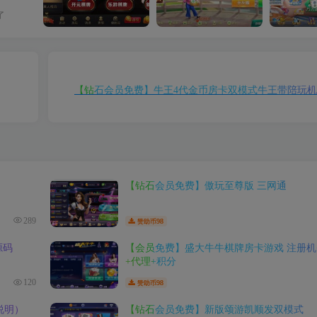
了
【注册会员免费】视讯APP平台完整版
【钻石会员免费】最新更新七星娱乐六地方玩法源码 200个子游戏
【钻石会员免费】牛王4代金币房卡双模式牛王带陪玩机
【钻石会员免费】傲玩至尊版 三网通
289
98
赞助币
源码
【会员免费】盛大牛牛棋牌房卡游戏 注册机
+代理+积分
120
98
赞助币
说明）
【钻石会员免费】新版颂游凯顺发双模式