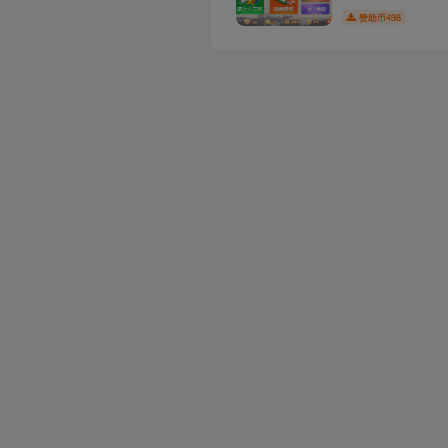
498
赞助币