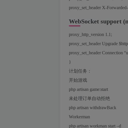
proxy_set_header X-Forwarded-
WebSocket support (n
proxy_http_version 1.1;
proxy_set_header Upgrade $htt
proxy_set_header Connection “u
}
计划任务：
开始游戏
php artisan game:start
未处理订单自动拒绝
php artisan withdrawBack
Workerman
php artisan workman start –d