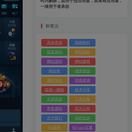
时内删除，如用于违法用途，或者商业用途，
一律用于者承担
标签云
页游资源
视频教程
菠菜源码
网站须知
网站源码
网站建模
精品类
端游资源
源码专区
游戏资源
游戏一键端
技术分享
手游资源
工具合集
寄售源码
官方公告
关于我们
侵权投诉
H5源码
H5+app互通