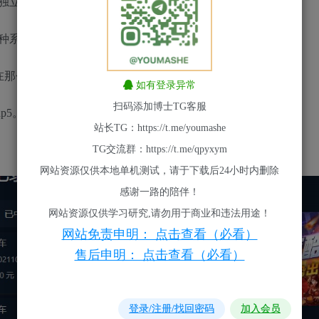
P独立域名
种系统彩种好像记得没错有12个以上哦
在那个位置我放在文本里面了可以对应看一 下)
如有登录异常
扫码添加博士TG客服
p5。
站长TG：https://t.me/youmashe
TG交流群：https://t.me/qpyxym
网站资源仅供本地单机测试，请于下载后24小时内删除
感谢一路的陪伴！
网站资源仅供学习研究,请勿用于商业和违法用途！
网站免责申明： 点击查看（必看）
售后申明： 点击查看（必看）
登录/注册/找回密码
加入会员