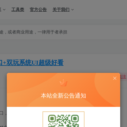
享
工具类
官方公告
关于我们
，一律用于者承担
口+双玩系统UI超级好看
关注
本站全新公告通知
口，自己去接。