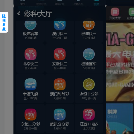
随
便
看
看